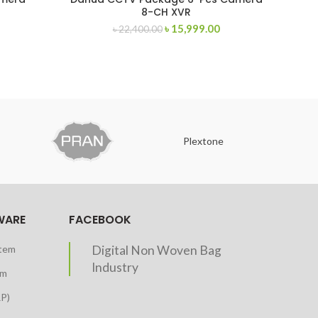
8-CH XVR
৳
15,999.00
৳
22,400.00
Plextone
O
WARE
FACEBOOK
stem
Digital Non Woven Bag
Industry
em
RP)