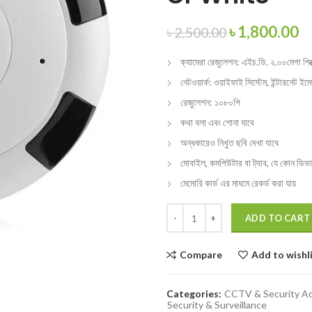
৳
1,800.00
৳
2,500.00
ক্যামেরা রেজুলেশন: এইচ.ডি. ২.০০মেগা পিক
নেটওয়ার্ক: ওয়াইফাই সিস্টেম, ইন্টারনেট ইম
রেজুলেশন: ১০৮০পি
কথা বলা এবং শোনা যাবে
অন্ধকারেও নিখুত ছবি দেখা যাবে
মোবাইল, কমপিউটার বা ট্যাব, যে কোন ডিভ
মেমোরি কার্ড এর মাধমে রেকর্ড করা যায়
ADD TO CART
Compare
Add to wishl
Categories:
CCTV & Security Ac
Security & Surveillance