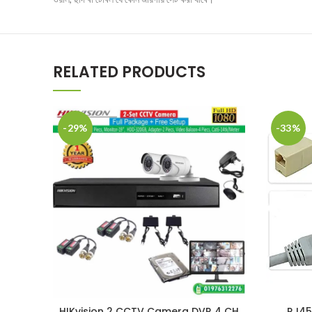
RELATED PRODUCTS
-29%
-33%
HIKvision 2 CCTV Camera DVR 4 CH
RJ45