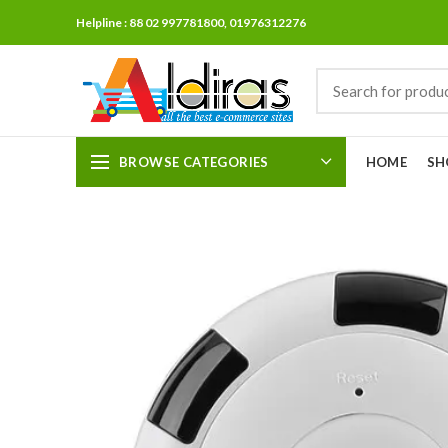
Helpline : 88 02 997781800, 01976312276
BROWSE CATEGORIES
HOME
SH