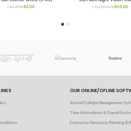
৳
40.00
৳
850.00
৳
60.00
৳
1,150.00
Realme
LINKS
OUR ONLINE/OFLINE SOFT
licy
School/College Management Sy
Time Attendance & Payroll Syst
onditions
Enterprise Resource Planning (E