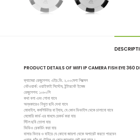
DESCRIPT
PRODUCT DETAILS OF WIFI IP CAMERA FISH EYE 360 
ক্যামেরা রেজুলেশন: এইচ.ডি. ২.০০মেগা পিক্সেল
নেটওয়ার্ক: ওয়াইফাই সিস্টেম, ইন্টারনেট ইমেজ
রেজুলেশন: ১০৮০পি
কথা বলা এবং শোনা যাবে
অন্ধকারেও নিখুত ছবি দেখা যাবে
মোবাইল, কমপিউটার বা ট্যাব, যে কোন ডিভাইস থেকে চালানো যাবে
মেমোরি কার্ড এর মাধমে রেকর্ড করা যায়
স্টিল ছবি তোলা যায়
ভিডিও রেকর্ডিং করা যায়
বাসার ভিতর ও বাইরে যে কোনো জায়গা থেকে অপারেট করতে পারবেন
ওয়াল, ছাঁদ বা টেবিল যে কোন জায়গায় সেট করা যাবে।