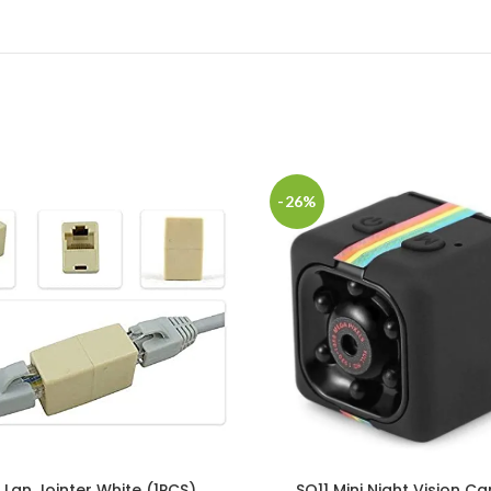
-26%
 Lan Jointer White (1PCS)
SQ11 Mini Night Vision C