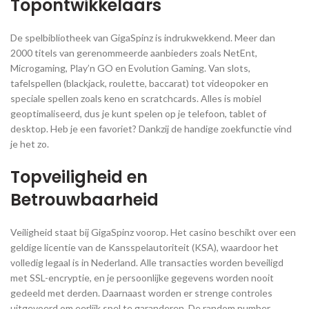
Topontwikkelaars
De spelbibliotheek van GigaSpinz is indrukwekkend. Meer dan
2000 titels van gerenommeerde aanbieders zoals NetEnt,
Microgaming, Play’n GO en Evolution Gaming. Van slots,
tafelspellen (blackjack, roulette, baccarat) tot videopoker en
speciale spellen zoals keno en scratchcards. Alles is mobiel
geoptimaliseerd, dus je kunt spelen op je telefoon, tablet of
desktop. Heb je een favoriet? Dankzij de handige zoekfunctie vind
je het zo.
Topveiligheid en
Betrouwbaarheid
Veiligheid staat bij GigaSpinz voorop. Het casino beschikt over een
geldige licentie van de Kansspelautoriteit (KSA), waardoor het
volledig legaal is in Nederland. Alle transacties worden beveiligd
met SSL-encryptie, en je persoonlijke gegevens worden nooit
gedeeld met derden. Daarnaast worden er strenge controles
uitgevoerd om eerlijk spel te garanderen. De random number