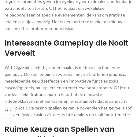
reguliere promoties geven je regelmatig extra draaien zonder dat je
extra hoeft te storten. Of het nu gaat om wekelijkse
reloadbonussen of speciale evenementen, de kans om gratis te
spelen is altijd aanwezig. Het is een perfecte manier om nieuwe
spellen uit te proberen zonder risico.
Interessante Gameplay die Nooit
Verveelt
Wat GigaSpinz echt bijzonder maakt, is de focus op boeiende
gameplay. De spellen zijn ontworpen met verbluffende graphics,
meeslepende geluidseffecten en innovatieve functies zoals
cascading reels, multipliers en interactieve bonusrondes. Of je nu
van klassieke fruitautomaten houdt of de nieuwste
videogokkasten met verhaallijnen, er is altijd iets dat je aandacht
vasthoudt. Live casino spellen geven je bovendien het gevoel alsof
je in een fysiek casino zit, met echte dealers en realtime interactie.
Ruime Keuze aan Spellen van