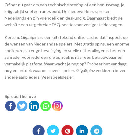
Of het nu gaat om een technische storing of een bonusvraag, je
krijgt altijd snel een antwoord. De medewerkers spreken
Nederlands en zijn vriendelijk en deskundig. Daarnaast biedt de
website een uitgebreide FAQ-sectie voor veelgestelde vragen.
Kortom, GigaSpinz is een uitstekend online casino dat inspeelt op
de wensen van Nederlandse spelers. Met gratis spins, een enorme
spelkeuze, strenge beveiliging en snelle uitbetalingen is het een
aanrader voor iedereen die op zoek is naar een betrouwbaar en
vermakelijk platform. Waar wacht je nog op? Probeer het vandaag
nog en ontdek waarom zoveel spelers GigaSpinz verkiezen boven
andere aanbieders. Veel speelplezier!
Spread the love