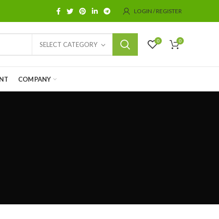
LOGIN / REGISTER
0
0
SELECT CATEGORY
NT
COMPANY