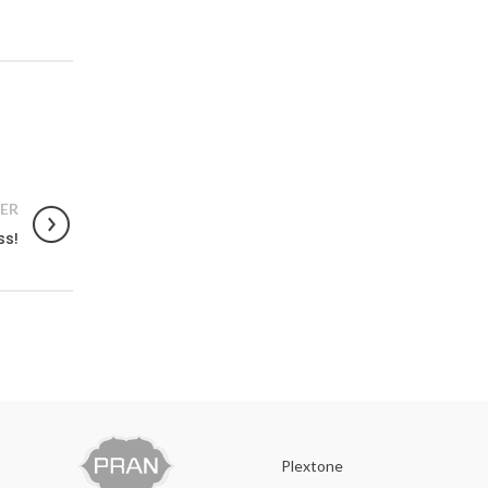
ER
ss!
Plextone
O