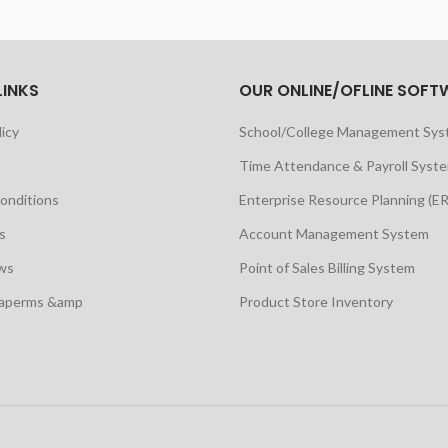
LINKS
OUR ONLINE/OFLINE SOFT
licy
School/College Management Sy
Time Attendance & Payroll Syst
onditions
Enterprise Resource Planning (E
s
Account Management System
ws
Point of Sales Billing System
maperms &amp
Product Store Inventory