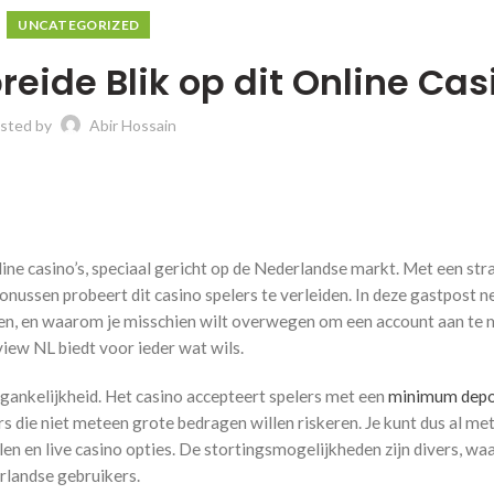
UNCATEGORIZED
reide Blik op dit Online Cas
sted by
Abir Hossain
ne casino’s, speciaal gericht op de Nederlandse markt. Met een str
bonussen probeert dit casino spelers te verleiden. In deze gastpost
len, en waarom je misschien wilt overwegen om een account aan te 
iew NL biedt voor ieder wat wils.
gankelijkheid. Het casino accepteert spelers met een
minimum depos
 die niet meteen grote bedragen willen riskeren. Je kunt dus al met
en en live casino opties. De stortingsmogelijkheden zijn divers, wa
erlandse gebruikers.