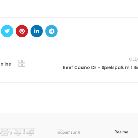
OLD
nline
Beef Casino DE – Spielspaß mit Bi
Realme