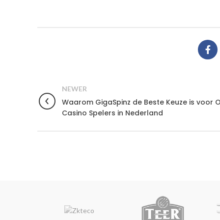
NEWER
Waarom GigaSpinz de Beste Keuze is voor O
Casino Spelers in Nederland