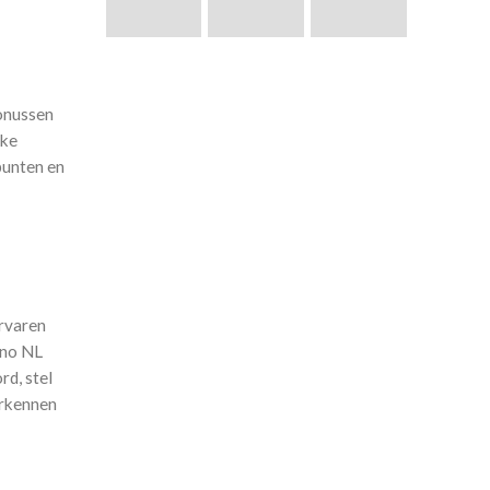
bonussen
jke
punten en
ervaren
ino NL
rd, stel
erkennen