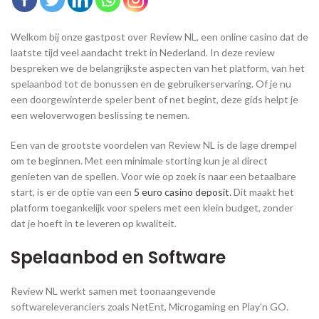
Welkom bij onze gastpost over Review NL, een online casino dat de
laatste tijd veel aandacht trekt in Nederland. In deze review
bespreken we de belangrijkste aspecten van het platform, van het
spelaanbod tot de bonussen en de gebruikerservaring. Of je nu
een doorgewinterde speler bent of net begint, deze gids helpt je
een weloverwogen beslissing te nemen.
Een van de grootste voordelen van Review NL is de lage drempel
om te beginnen. Met een minimale storting kun je al direct
genieten van de spellen. Voor wie op zoek is naar een betaalbare
start, is er de optie van een
5 euro casino deposit
. Dit maakt het
platform toegankelijk voor spelers met een klein budget, zonder
dat je hoeft in te leveren op kwaliteit.
Spelaanbod en Software
Review NL werkt samen met toonaangevende
softwareleveranciers zoals NetEnt, Microgaming en Play’n GO.