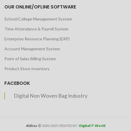
OUR ONLINE/OFLINE SOFTWARE
School/College Management System
Time Attendance & Payroll System
Enterprise Resource Planning (ERP)
Account Management System
Point of Sales Billing System
Product Store Inventory
FACEBOOK
Digital Non Woven Bag Industry
-Digital IT World
Aldiras
2020-2025 CREATED BY