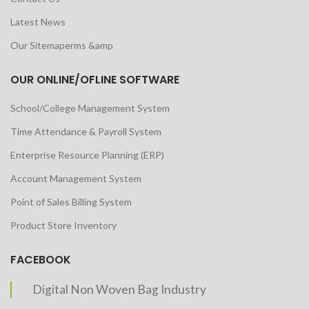
Latest News
Our Sitemaperms &amp
OUR ONLINE/OFLINE SOFTWARE
School/College Management System
Time Attendance & Payroll System
Enterprise Resource Planning (ERP)
Account Management System
Point of Sales Billing System
Product Store Inventory
FACEBOOK
Digital Non Woven Bag Industry