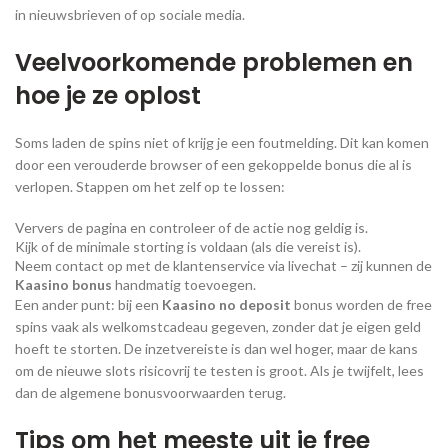
in nieuwsbrieven of op sociale media.
Veelvoorkomende problemen en
hoe je ze oplost
Soms laden de spins niet of krijg je een foutmelding. Dit kan komen
door een verouderde browser of een gekoppelde bonus die al is
verlopen. Stappen om het zelf op te lossen:
Ververs de pagina en controleer of de actie nog geldig is.
Kijk of de minimale storting is voldaan (als die vereist is).
Neem contact op met de klantenservice via livechat – zij kunnen de
Kaasino bonus
handmatig toevoegen.
Een ander punt: bij een
Kaasino no deposit
bonus worden de free
spins vaak als welkomstcadeau gegeven, zonder dat je eigen geld
hoeft te storten. De inzetvereiste is dan wel hoger, maar de kans
om de nieuwe slots risicovrij te testen is groot. Als je twijfelt, lees
dan de algemene bonusvoorwaarden terug.
Tips om het meeste uit je free