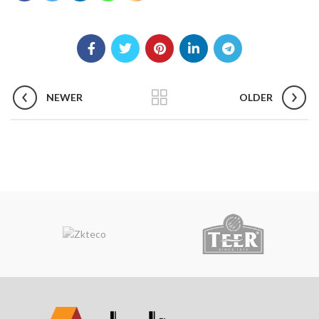
NEWER
OLDER