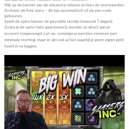
Klik op de banner van de nieuwste release en lees de voorwaarden.
Activeer de free spins – dit kan automatisch of via een code
gebeuren.
Speel de spins binnen de gestelde termijn (meestal 7 dagen).
Zodra je de spins hebt geactiveerd, worden ze direct aan je
account toegevoegd. Let op: sommige promoties vereisen een
minimale storting, maar er zijn ook acties waarbij je geen eigen geld
hoeft in te leggen.