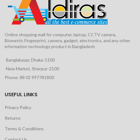
Online shopping mall for computer, laptop, CCTV camera,
Biometric Fingerprint, camera, gadget, electronics, and any other
information technology product in Bangladesh
Banglabazar, Dhaka-1100
New Market, Sherpur-2100
Phone: 88 02 997781800
USEFUL LINKS
Privacy Policy
Returns
Terms & Conditions
Contact Us