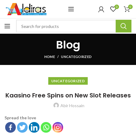
0
0
Blog
HOME
UNCATEGORIZED
UNCATEGORIZED
Kaasino Free Spins on New Slot Releases
Abir Hossain
Spread the love