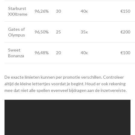
Starburst
96,26%
30
40x
€150
XXXtreme
Gates of
96,50%
25
35x
€200
Olympus
Sweet
96,48%
20
40x
€100
Bonanza
De exacte limieten kunnen per promotie verschillen. Controleer
altijd de kleine lettertjes voordat je begint. Houd er ook rekening
mee dat niet alle spellen evenveel bijdragen aan de inzetvereiste.