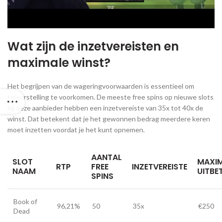
Wat zijn de inzetvereisten en
maximale winst?
Het begrijpen van de wageringvoorwaarden is essentieel om
teleurstelling te voorkomen. De meeste free spins op nieuwe slots
bij deze aanbieder hebben een inzetvereiste van 35x tot 40x de
winst. Dat betekent dat je het gewonnen bedrag meerdere keren
moet inzetten voordat je het kunt opnemen.
AANTAL
SLOT
MAXI
RTP
FREE
INZETVEREISTE
NAAM
UITBE
SPINS
Book of
96,21%
50
35x
€250
Dead