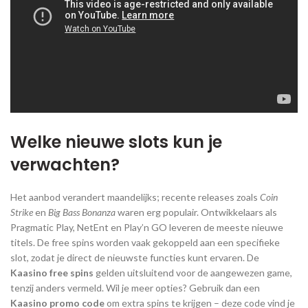
Welke nieuwe slots kun je
verwachten?
Het aanbod verandert maandelijks; recente releases zoals
Coin
Strike
en
Big Bass Bonanza
waren erg populair. Ontwikkelaars als
Pragmatic Play, NetEnt en Play’n GO leveren de meeste nieuwe
titels. De free spins worden vaak gekoppeld aan een specifieke
slot, zodat je direct de nieuwste functies kunt ervaren. De
Kaasino free spins
gelden uitsluitend voor de aangewezen game,
tenzij anders vermeld. Wil je meer opties? Gebruik dan een
Kaasino promo code
om extra spins te krijgen – deze code vind je