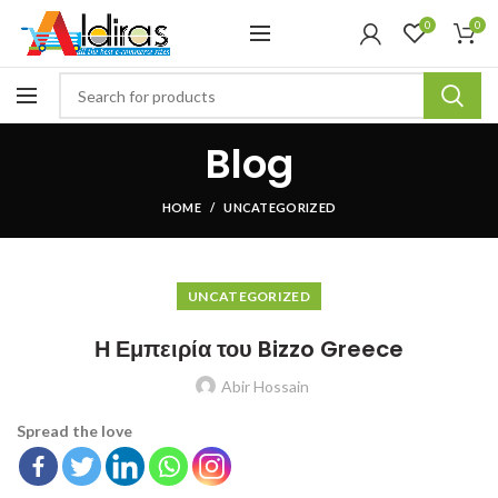
0
0
Blog
HOME
UNCATEGORIZED
UNCATEGORIZED
Η Εμπειρία του Bizzo Greece
Abir Hossain
Spread the love