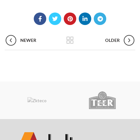
NEWER
OLDER