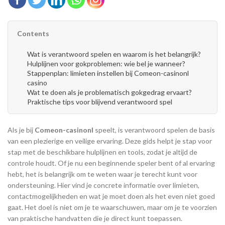
Contents
Wat is verantwoord spelen en waarom is het belangrijk?
Hulplijnen voor gokproblemen: wie bel je wanneer?
Stappenplan: limieten instellen bij Comeon-casinonl
casino
Wat te doen als je problematisch gokgedrag ervaart?
Praktische tips voor blijvend verantwoord spel
Als je bij
Comeon-casinonl
speelt, is verantwoord spelen de basis
van een plezierige en veilige ervaring. Deze gids helpt je stap voor
stap met de beschikbare hulplijnen en tools, zodat je altijd de
controle houdt. Of je nu een beginnende speler bent of al ervaring
hebt, het is belangrijk om te weten waar je terecht kunt voor
ondersteuning. Hier vind je concrete informatie over limieten,
contactmogelijkheden en wat je moet doen als het even niet goed
gaat. Het doel is niet om je te waarschuwen, maar om je te voorzien
van praktische handvatten die je direct kunt toepassen.