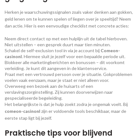
Herken je waarschuwingssignalen zoals vaker denken aan gokken,
geld lenen om te kunnen spelen of liegen over je speeltijd? Neem
dan actie. Hier is een eenvoudige checklist met concrete acties:
Neem direct contact op met een hulplijn uit de tabel hierboven.
Niet uitstellen – een gesprek duurt maar tien minuten.
Schakel de self-exclusion tool in via je account bij
Comeon-
casinonl
. Hiermee sluit je jezelf voor een bepaalde periode uit.
Blokkeer alle marketingberichten en bonussen – dit voorkomt
verleiding. Je kunt dit aangeven in de klantenservice.
Praat met een vertrouwd persoon over je situatie. Gokproblemen
voelen vaak eenzaam, maar je staat er niet alleen voor.
Overweeg een bezoek aan de huisarts of een
verslavingszorginstelling. Zij kunnen doorverwijzen naar
gespecialiseerde begeleiding.
Het belangrijkste is dat je hulp zoekt zodra je ongemak voelt. Bij
comeon-casinonl
zijn er voldoende tools beschikbaar, maar de
eerste stap ligt bij jezelf.
Praktische tips voor blijvend